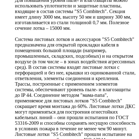
Для повышения уровня пыле- и влагозащиты можно
использовать уплотнители и защитные пластины,
входящие в состав системы "S5 Combitech". Секция
имеет длину 3000 мм, высоту 50 мм и ширину 300 мм,
изготавливается из стали толщиной 0,7 мм. Полезное
сечение лотка – 15000 мм.
Система листовых лотков и аксессуаров "S5 Combitech"
предназначена для открытой прокладки кабеля в
помещениях большой площади (например,
промышленных, складских, подсобных) и на открытом
воздухе (в том числе – в зонах воздействия агрессивных
сред). В состав системы входят листовые лотки с
перфорацией и без нее, крышки из оцинкованной стали,
ответвления, элементы соединения и крепления.
Трассы, построенные с применением элементов
системы, обеспечивают уровень пыле- и влагозащиты
до IP 44. Соединение методом "мама-папа",
применяемое для листовых лотков "S5 Combitech"
сокращает время монтажа до 60%. Листовые лотки ДКС
могут применяться для построения огнестойких
кабельных линий – они прошли испытания по ГОСТ
53316-2009 и способны сохранять несущую способность
в условиях пожара в течение не менее чем 90 минут.
Листовые лотки "S5 Combitech" прошли испытание на