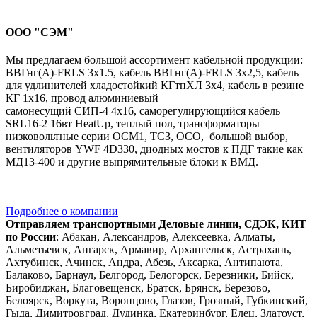
ООО "СЭМ"
Мы предлагаем большой ассортимент кабельной продукции:
ВВГнг(A)-FRLS 3х1.5, кабель ВВГнг(A)-FRLS 3х2,5, кабель
для удлинителей хладостойкий КГтпХЛ 3х4, кабель в резине
КГ 1х16, провод алюминиевый
самонесущий СИП-4 4х16, саморегулирующийся кабель
SRL16-2 16вт HeatUp, теплый пол, трансформаторы
низковольтные серии ОСМ1, ТСЗ, ОСО, большой выбор,
вентиляторов YWF 4D330, диодных мостов к ПДГ такие как
МД13-400 и другие выпрямительные блоки к ВМД.
Подробнее о компании
Отправляем транспортными Деловые линии, СДЭК, КИТ
по России
: Абакан, Александров, Алексеевка, Алматы,
Альметьевск, Ангарск, Армавир, Архангельск, Астрахань,
Ахтубинск, Ачинск, Андра, Абезь, Аксарка, Антипаюта,
Балаково, Барнаул, Белгород, Белогорск, Березники, Бийск,
Биробиджан, Благовещенск, Братск, Брянск, Березово,
Белоярск, Воркута, Воронцово, Глазов, Грозный, Губкинский,
Гыда, Димитровград, Дудинка, Екатеринбург, Елец, Златоуст,