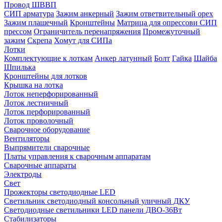
Провод ШВВП
СИП арматура
Зажим анкерный
Зажим ответвительный орех
Зажим плашечный
Кронштейны
Матрица для опрессови СИП
прессом
Ограничитель перенапряжения
Промежуточный
зажим
Скрепа
Хомут для СИПа
Лотки
Комплектующие к лоткам
Анкер латунный
Болт
Гайка
Шайба
Шпилька
Кронштейны для лотков
Крышка на лотка
Лоток неперфорированный
Лоток лестничный
Лоток перфорированный
Лоток проволочный
Сварочное оборудование
Вентиляторы
Выпрямители сварочные
Платы управления к сварочным аппаратам
Сварочные аппараты
Электроды
Свет
Прожекторы светодиодные LED
Светильник светодиодный консольный уличный ДКУ
Светодиодные светильники LED панели ДВО-36Вт
Стабилизаторы