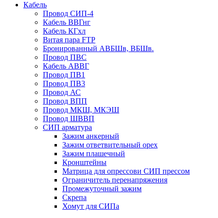
Кабель
Провод СИП-4
Кабель ВВГнг
Кабель КГхл
Витая пара FTP
Бронированный АВБШв, ВБШв.
Провод ПВС
Кабель АВВГ
Провод ПВ1
Провод ПВ3
Провод АС
Провод ВПП
Провод МКШ, МКЭШ
Провод ШВВП
СИП арматура
Зажим анкерный
Зажим ответвительный орех
Зажим плашечный
Кронштейны
Матрица для опрессови СИП прессом
Ограничитель перенапряжения
Промежуточный зажим
Скрепа
Хомут для СИПа