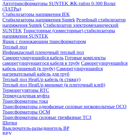
Автотрансформаторы SUNTEK ЖК-табло 0-300 Вольт
(ЛАТРы)
Стабилизаторы напряжения IEK
Стабилизаторы напряжения Suntek
Релейный стабилизатор
напряжения Suntek
Стабилизатор электромеханический
SUNTEK
Тиристорные (симисторные) стабилизаторы
напряжения SUNTEK
Ящик с понижающим трансформатором
Теплый пол
Инфракрасный пленочный теплый пол
Саморегулирующийся кабель
Готовые комплекты
саморегулирующегося кабеля в трубу
Саморегулирующийся
кабель пищевой (в трубу)
Саморегулирующийся
нагревательный кабель для труб
Теплый пол HeatUp кабель (в стяжку)
Теплый пол HeatUp минимат (в плиточный клей)
Терморегуляторы RTC
Термоусадочная муфта
Трансформаторы тока
Трансформаторы однофазные силовые низковольтные ОСО
Трансформаторы ОСМ
Трансформаторы силовые трехфазные ТСЗ
Щитки
Выключатель-разъединитель ВР
ВРУ