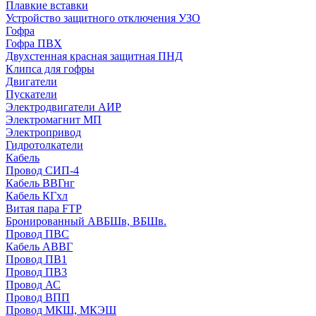
Плавкие вставки
Устройство защитного отключения УЗО
Гофра
Гофра ПВХ
Двухстенная красная защитная ПНД
Клипса для гофры
Двигатели
Пускатели
Электродвигатели АИР
Электромагнит МП
Электропривод
Гидротолкатели
Кабель
Провод СИП-4
Кабель ВВГнг
Кабель КГхл
Витая пара FTP
Бронированный АВБШв, ВБШв.
Провод ПВС
Кабель АВВГ
Провод ПВ1
Провод ПВ3
Провод АС
Провод ВПП
Провод МКШ, МКЭШ