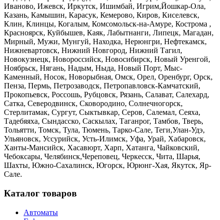
Иваново, Ижевск, Иркутск, Ишимбай, Игрим,Йошкар-Ола,
Казань, Камышин, Карасук, Кемерово, Киров, Киселевск,
Клин, Клинцы, Когалым, Комсомольск-на-Амуре, Кострома ,
Красноярск, Куйбышев, Каяк, Лабытнанги, Липецк, Магадан,
Мирный, Мужи, Мунгуй, Находка, Нерюнгри, Нефтекамск,
Нижневартовск, Нижний Новгород, Нижний Тагил,
Новокузнецк, Новороссийск, Новосибирск, Новый Уренгой,
Ноябрьск, Нягань, Надым, Ныда, Новый Порт, Мыс-
Каменный, Носок, Новорыбная, Омск, Орел, Оренбург, Орск,
Пенза, Пермь, Петрозаводск, Петропавловск-Камчатский,
Прокопьевск, Россошь, Рубцовск, Рязань, Салават, Салехард,
Сатка, Северодвинск, Сковородино, Солнечногорск,
Стерлитамак, Сургут, Сыктывкар, Серов, Салемал, Сеяха,
Тадебяяха, Сындасско, Саскылах, Таганрог, Тамбов, Тверь,
Тольятти, Томск, Тула, Тюмень, Тарко-Сале, Теги,Улан-Удэ,
Ульяновск, Уссурийск, Усть-Илимск, Уфа, Урай, Хабаровск,
Ханты-Мансийск, Хасавюрт, Харп, Хатанга, Чайковский,
Чебоксары, Челябинск,Череповец, Черкесск, Чита, Шарья,
Шахты, Южно-Сахалинск, Югорск, Юрюнг-Хая, Якутск, Яр-
Сале.
Каталог товаров
Автоматы