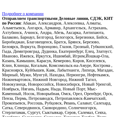
Подробнее о компании
Отправляем транспортными Деловые линии, СДЭК, КИТ
по России
: Абакан, Александров, Алексеевка, Алматы,
Альметьевск, Ангарск, Армавир, Архангельск, Астрахань,
Ахтубинск, Ачинск, Андра, Абезь, Аксарка, Антипаюта,
Балаково, Барнаул, Белгород, Белогорск, Березники, Бийск,
Биробиджан, Благовещенск, Братск, Брянск, Березово,
Белоярск, Воркута, Воронцово, Глазов, Грозный, Губкинский,
Гыда, Димитровград, Дудинка, Екатеринбург, Елец, Златоуст,
Иваново, Ижевск, Иркутск, Ишимбай, Игрим,Йошкар-Ола,
Казань, Камышин, Карасук, Кемерово, Киров, Киселевск,
Клин, Клинцы, Когалым, Комсомольск-на-Амуре, Кострома ,
Красноярск, Куйбышев, Каяк, Лабытнанги, Липецк, Магадан,
Мирный, Мужи, Мунгуй, Находка, Нерюнгри, Нефтекамск,
Нижневартовск, Нижний Новгород, Нижний Тагил,
Новокузнецк, Новороссийск, Новосибирск, Новый Уренгой,
Ноябрьск, Нягань, Надым, Ныда, Новый Порт, Мыс-
Каменный, Носок, Новорыбная, Омск, Орел, Оренбург, Орск,
Пенза, Пермь, Петрозаводск, Петропавловск-Камчатский,
Прокопьевск, Россошь, Рубцовск, Рязань, Салават, Салехард,
Сатка, Северодвинск, Сковородино, Солнечногорск,
Стерлитамак, Сургут, Сыктывкар, Серов, Салемал, Сеяха,