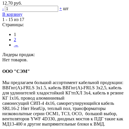
12.70 руб.
-
+
шт
В корзину
1 - 15 из 17
Страницы:
1
2
→
Лидеры продаж:
Нет товаров.
ООО "СЭМ"
Мы предлагаем большой ассортимент кабельной продукции:
ВВГнг(A)-FRLS 3х1.5, кабель ВВГнг(A)-FRLS 3х2,5, кабель
для удлинителей хладостойкий КГтпХЛ 3х4, кабель в резине
КГ 1х16, провод алюминиевый
самонесущий СИП-4 4х16, саморегулирующийся кабель
SRL16-2 16вт HeatUp, теплый пол, трансформаторы
низковольтные серии ОСМ1, ТСЗ, ОСО, большой выбор,
вентиляторов YWF 4D330, диодных мостов к ПДГ такие как
МД13-400 и другие выпрямительные блоки к ВМД.