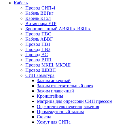
Кабель
Провод СИП-4
Кабель ВВГнг
Кабель КГхл
Витая пара FTP
Бронированный АВБШв, ВБШв.
Провод ПВС
Кабель АВВГ
Провод ПВ1
Провод ПВ3
Провод АС
Провод ВПП
Провод МКШ, МКЭШ
Провод ШВВП
СИП арматура
Зажим анкерный
Зажим ответвительный орех
Зажим плашечный
Кронштейны
Матрица для опрессови СИП прессом
Ограничитель перенапряжения
Промежуточный зажим
Скрепа
Хомут для СИПа