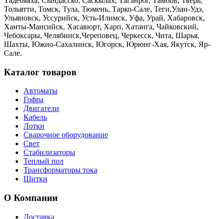
Тадебяяха, Сындасско, Саскылах, Таганрог, Тамбов, Тверь,
Тольятти, Томск, Тула, Тюмень, Тарко-Сале, Теги,Улан-Удэ,
Ульяновск, Уссурийск, Усть-Илимск, Уфа, Урай, Хабаровск,
Ханты-Мансийск, Хасавюрт, Харп, Хатанга, Чайковский,
Чебоксары, Челябинск,Череповец, Черкесск, Чита, Шарья,
Шахты, Южно-Сахалинск, Югорск, Юрюнг-Хая, Якутск, Яр-
Сале.
Каталог товаров
Автоматы
Гофра
Двигатели
Кабель
Лотки
Сварочное оборудование
Свет
Стабилизаторы
Теплый пол
Трансформаторы тока
Щитки
О Компании
Доставка