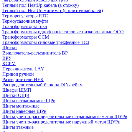
Теплый пол HeatUp кабель (в стяжку)
Теплый пол HeatUp минимат (в плиточный клей)
Терморегуляторы RTC
Термоусадочная муфта
Трансформаторы тока
Трансформаторы однофазные силовые низковольтные ОСО
Трансформаторы ОСМ
Трансформаторы силовые трехфазные ТСЗ
Щитки
Выключатель-разъединитель ВР
ВРУ
КСРМ
Переключатель LAY
Привод ручной
Разъединители ИЕК
Распределительный блок на DIN-рейку
Шкафы ЩМП
Щитки ОЩВ
Щиты встраиваемые ЩРв
Щиты монтажные
Щиты навесные ЩРн
Щиты учетно-распределительные встраиваемые метал ЩУРв
Щиты учетно-распределительные наружный метал ЩУРн
Щиты этажные