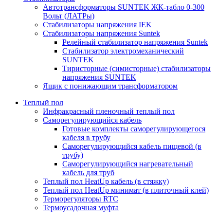
Автотрансформаторы SUNTEK ЖК-табло 0-300
Вольт (ЛАТРы)
Стабилизаторы напряжения IEK
Стабилизаторы напряжения Suntek
Релейный стабилизатор напряжения Suntek
Стабилизатор электромеханический
SUNTEK
Тиристорные (симисторные) стабилизаторы
напряжения SUNTEK
Ящик с понижающим трансформатором
Теплый пол
Инфракрасный пленочный теплый пол
Саморегулирующийся кабель
Готовые комплекты саморегулирующегося
кабеля в трубу
Саморегулирующийся кабель пищевой (в
трубу)
Саморегулирующийся нагревательный
кабель для труб
Теплый пол HeatUp кабель (в стяжку)
Теплый пол HeatUp минимат (в плиточный клей)
Терморегуляторы RTC
Термоусадочная муфта