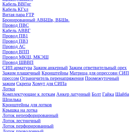
Кабель ВВГнг
Кабель КГхл
Витая пара FTP
Бронированный АВБШв, ВБШв.
Провод ПВС
Кабель АВВГ
Провод ПВ1
Провод ПВ3
Провод АС
Провод ВПП
Провод МКШ, МКЭШ
Провод ШВВП
СИП арматура
Зажим анкерный
Зажим ответвительный орех
Зажим плашечный
Кронштейны
Матрица для опрессови СИП
прессом
Ограничитель перенапряжения
Промежуточный
зажим
Скрепа
Хомут для СИПа
Лотки
Комплектующие к лоткам
Анкер латунный
Болт
Гайка
Шайба
Шпилька
Кронштейны для лотков
Крышка на лотка
Лоток неперфорированный
Лоток лестничный
Лоток перфорированный
Лоток проволочный