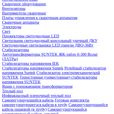
Сварочное оборудование
Вентиляторы
Выпрямители сварочные
Платы управления к сварочным аппаратам
Сварочные аппараты
Электроды
Свет
Прожекторы светодиодные LED
Светильник светодиодный консольный уличный ДКУ
Светодиодные светильники LED панели ДВО-36Вт
Стабилизаторы
Автотрансформаторы SUNTEK ЖК-табло 0-300 Вольт
(ЛАТРы)
Стабилизаторы напряжения IEK
Стабилизаторы напряжения Suntek
Релейный стабилизатор
напряжения Suntek
Стабилизатор электромеханический
SUNTEK
Тиристорные (симисторные) стабилизаторы
напряжения SUNTEK
Ящик с понижающим трансформатором
Теплый пол
Инфракрасный пленочный теплый пол
Саморегулирующийся кабель
Готовые комплекты
саморегулирующегося кабеля в трубу
Саморегулирующийся
кабель пищевой (в трубу)
Саморегулирующийся
нагревательный кабель для труб