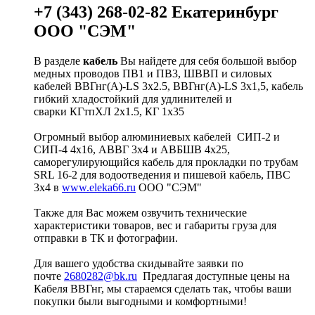
+7 (343) 268-02-82 Екатеринбург
ООО "СЭМ"
В разделе
кабель
Вы найдете для себя большой выбор
медных проводов ПВ1 и ПВ3, ШВВП и силовых
кабелей ВВГнг(A)-LS 3х2.5, ВВГнг(A)-LS 3х1,5, кабель
гибкий хладостойкий для удлинителей и
сварки КГтпХЛ 2х1.5, КГ 1х35
Огромный выбор алюминиевых кабелей СИП-2 и
СИП-4 4х16, АВВГ 3х4 и АВБШВ 4х25,
саморегулирующийся кабель для прокладки по трубам
SRL 16-2 для водоотведения и пишевой кабель, ПВС
3х4 в
www.eleka66.ru
ООО "СЭМ"
Также для Вас можем озвучить технические
характеристики товаров, вес и габариты груза для
отправки в ТК и фотографии.
Для вашего удобства скидывайте заявки по
почте
2680282@bk.ru
Предлагая доступные цены на
Кабеля ВВГнг, мы стараемся сделать так, чтобы ваши
покупки были выгодными и комфортными!