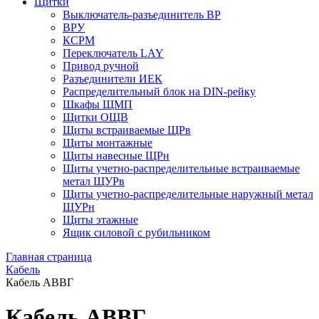
Щитки
Выключатель-разъединитель ВР
ВРУ
КСРМ
Переключатель LAY
Привод ручной
Разъединители ИЕК
Распределительный блок на DIN-рейку
Шкафы ЩМП
Щитки ОЩВ
Щиты встраиваемые ЩРв
Щиты монтажные
Щиты навесные ЩРн
Щиты учетно-распределительные встраиваемые
метал ЩУРв
Щиты учетно-распределительные наружный метал
ЩУРн
Щиты этажные
Ящик силовой с рубильником
Главная страница
Кабель
Кабель АВВГ
Кабель АВВГ