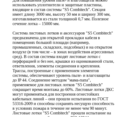
Для повышения уровня пыле- и влагозащиты можно
использовать уплотнители и защитные пластины,
входящие в состав системы "S5 Combitech". Секция
имеет длину 3000 мм, высоту 50 мм и ширину 300 мм,
изготавливается из стали толщиной 0,7 мм. Полезное
сечение лотка – 15000 мм.
Система листовых лотков и аксессуаров "S5 Combitech"
предназначена для открытой прокладки кабеля в
помещениях большой площади (например,
промышленных, складских, подсобных) и на открытом
воздухе (в том числе – в зонах воздействия агрессивных
сред). В состав системы входят листовые лотки с
перфорацией и без нее, крышки из оцинкованной стали,
ответвления, элементы соединения и крепления.
Трассы, построенные с применением элементов
системы, обеспечивают уровень пыле- и влагозащиты
до IP 44. Соединение методом "мама-папа",
применяемое для листовых лотков "S5 Combitech"
сокращает время монтажа до 60%. Листовые лотки ДКС
могут применяться для построения огнестойких
кабельных линий – они прошли испытания по ГОСТ
53316-2009 и способны сохранять несущую способность
в условиях пожара в течение не менее чем 90 минут.
Листовые лотки "S5 Combitech" прошли испытание на