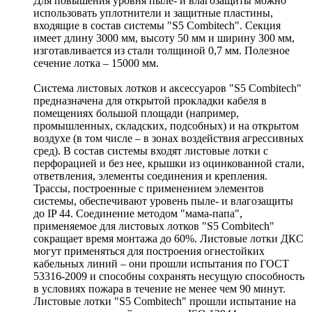
Для повышения уровня пыле- и влагозащиты можно
использовать уплотнители и защитные пластины,
входящие в состав системы "S5 Combitech". Секция
имеет длину 3000 мм, высоту 50 мм и ширину 300 мм,
изготавливается из стали толщиной 0,7 мм. Полезное
сечение лотка – 15000 мм.
Система листовых лотков и аксессуаров "S5 Combitech"
предназначена для открытой прокладки кабеля в
помещениях большой площади (например,
промышленных, складских, подсобных) и на открытом
воздухе (в том числе – в зонах воздействия агрессивных
сред). В состав системы входят листовые лотки с
перфорацией и без нее, крышки из оцинкованной стали,
ответвления, элементы соединения и крепления.
Трассы, построенные с применением элементов
системы, обеспечивают уровень пыле- и влагозащиты
до IP 44. Соединение методом "мама-папа",
применяемое для листовых лотков "S5 Combitech"
сокращает время монтажа до 60%. Листовые лотки ДКС
могут применяться для построения огнестойких
кабельных линий – они прошли испытания по ГОСТ
53316-2009 и способны сохранять несущую способность
в условиях пожара в течение не менее чем 90 минут.
Листовые лотки "S5 Combitech" прошли испытание на