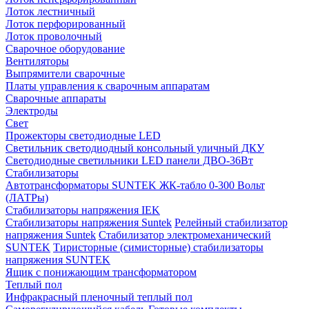
Лоток лестничный
Лоток перфорированный
Лоток проволочный
Сварочное оборудование
Вентиляторы
Выпрямители сварочные
Платы управления к сварочным аппаратам
Сварочные аппараты
Электроды
Свет
Прожекторы светодиодные LED
Светильник светодиодный консольный уличный ДКУ
Светодиодные светильники LED панели ДВО-36Вт
Стабилизаторы
Автотрансформаторы SUNTEK ЖК-табло 0-300 Вольт
(ЛАТРы)
Стабилизаторы напряжения IEK
Стабилизаторы напряжения Suntek
Релейный стабилизатор
напряжения Suntek
Стабилизатор электромеханический
SUNTEK
Тиристорные (симисторные) стабилизаторы
напряжения SUNTEK
Ящик с понижающим трансформатором
Теплый пол
Инфракрасный пленочный теплый пол