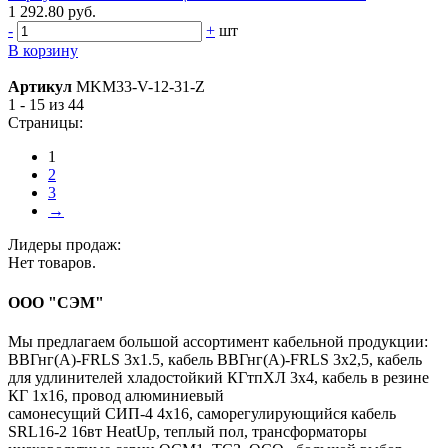
1 292.80 руб.
-
+
шт
В корзину
Артикул
MKM33-V-12-31-Z
1 - 15 из 44
Страницы:
1
2
3
→
Лидеры продаж:
Нет товаров.
ООО "СЭМ"
Мы предлагаем большой ассортимент кабельной продукции:
ВВГнг(A)-FRLS 3х1.5, кабель ВВГнг(A)-FRLS 3х2,5, кабель
для удлинителей хладостойкий КГтпХЛ 3х4, кабель в резине
КГ 1х16, провод алюминиевый
самонесущий СИП-4 4х16, саморегулирующийся кабель
SRL16-2 16вт HeatUp, теплый пол, трансформаторы