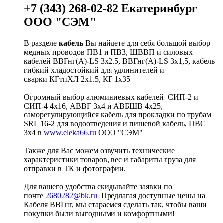
+7 (343) 268-02-82 Екатеринбург
ООО "СЭМ"
В разделе
кабель
Вы найдете для себя большой выбор
медных проводов ПВ1 и ПВ3, ШВВП и силовых
кабелей ВВГнг(A)-LS 3х2.5, ВВГнг(A)-LS 3х1,5, кабель
гибкий хладостойкий для удлинителей и
сварки КГтпХЛ 2х1.5, КГ 1х35
Огромный выбор алюминиевых кабелей СИП-2 и
СИП-4 4х16, АВВГ 3х4 и АВБШВ 4х25,
саморегулирующийся кабель для прокладки по трубам
SRL 16-2 для водоотведения и пишевой кабель, ПВС
3х4 в
www.eleka66.ru
ООО "СЭМ"
Также для Вас можем озвучить технические
характеристики товаров, вес и габариты груза для
отправки в ТК и фотографии.
Для вашего удобства скидывайте заявки по
почте
2680282@bk.ru
Предлагая доступные цены на
Кабеля ВВГнг, мы стараемся сделать так, чтобы ваши
покупки были выгодными и комфортными!