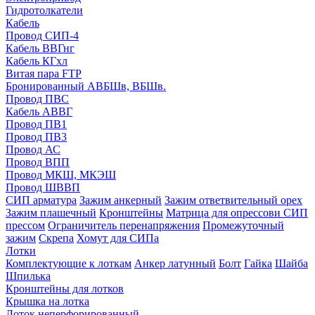
Гидротолкатели
Кабель
Провод СИП-4
Кабель ВВГнг
Кабель КГхл
Витая пара FTP
Бронированный АВБШв, ВБШв.
Провод ПВС
Кабель АВВГ
Провод ПВ1
Провод ПВ3
Провод АС
Провод ВПП
Провод МКШ, МКЭШ
Провод ШВВП
СИП арматура
Зажим анкерный
Зажим ответвительный орех
Зажим плашечный
Кронштейны
Матрица для опрессови СИП
прессом
Ограничитель перенапряжения
Промежуточный
зажим
Скрепа
Хомут для СИПа
Лотки
Комплектующие к лоткам
Анкер латунный
Болт
Гайка
Шайба
Шпилька
Кронштейны для лотков
Крышка на лотка
Лоток неперфорированный