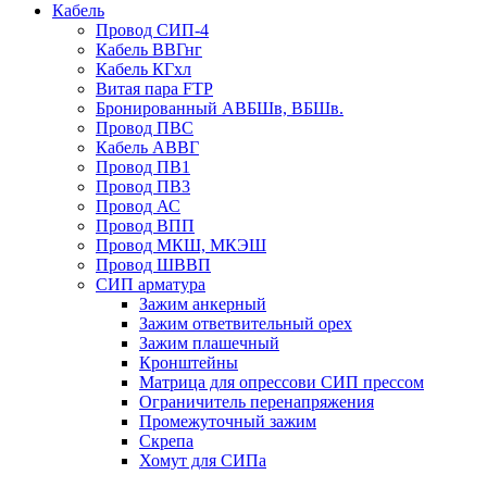
Кабель
Провод СИП-4
Кабель ВВГнг
Кабель КГхл
Витая пара FTP
Бронированный АВБШв, ВБШв.
Провод ПВС
Кабель АВВГ
Провод ПВ1
Провод ПВ3
Провод АС
Провод ВПП
Провод МКШ, МКЭШ
Провод ШВВП
СИП арматура
Зажим анкерный
Зажим ответвительный орех
Зажим плашечный
Кронштейны
Матрица для опрессови СИП прессом
Ограничитель перенапряжения
Промежуточный зажим
Скрепа
Хомут для СИПа