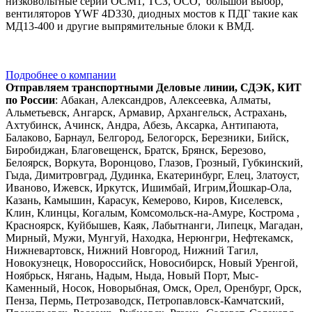
низковольтные серии ОСМ1, ТСЗ, ОСО, большой выбор,
вентиляторов YWF 4D330, диодных мостов к ПДГ такие как
МД13-400 и другие выпрямительные блоки к ВМД.
Подробнее о компании
Отправляем транспортными Деловые линии, СДЭК, КИТ
по России
: Абакан, Александров, Алексеевка, Алматы,
Альметьевск, Ангарск, Армавир, Архангельск, Астрахань,
Ахтубинск, Ачинск, Андра, Абезь, Аксарка, Антипаюта,
Балаково, Барнаул, Белгород, Белогорск, Березники, Бийск,
Биробиджан, Благовещенск, Братск, Брянск, Березово,
Белоярск, Воркута, Воронцово, Глазов, Грозный, Губкинский,
Гыда, Димитровград, Дудинка, Екатеринбург, Елец, Златоуст,
Иваново, Ижевск, Иркутск, Ишимбай, Игрим,Йошкар-Ола,
Казань, Камышин, Карасук, Кемерово, Киров, Киселевск,
Клин, Клинцы, Когалым, Комсомольск-на-Амуре, Кострома ,
Красноярск, Куйбышев, Каяк, Лабытнанги, Липецк, Магадан,
Мирный, Мужи, Мунгуй, Находка, Нерюнгри, Нефтекамск,
Нижневартовск, Нижний Новгород, Нижний Тагил,
Новокузнецк, Новороссийск, Новосибирск, Новый Уренгой,
Ноябрьск, Нягань, Надым, Ныда, Новый Порт, Мыс-
Каменный, Носок, Новорыбная, Омск, Орел, Оренбург, Орск,
Пенза, Пермь, Петрозаводск, Петропавловск-Камчатский,