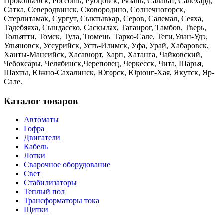
Прокопьевск, Россошь, Рубцовск, Рязань, Салават, Салехард,
Сатка, Северодвинск, Сковородино, Солнечногорск,
Стерлитамак, Сургут, Сыктывкар, Серов, Салемал, Сеяха,
Тадебяяха, Сындасско, Саскылах, Таганрог, Тамбов, Тверь,
Тольятти, Томск, Тула, Тюмень, Тарко-Сале, Теги,Улан-Удэ,
Ульяновск, Уссурийск, Усть-Илимск, Уфа, Урай, Хабаровск,
Ханты-Мансийск, Хасавюрт, Харп, Хатанга, Чайковский,
Чебоксары, Челябинск,Череповец, Черкесск, Чита, Шарья,
Шахты, Южно-Сахалинск, Югорск, Юрюнг-Хая, Якутск, Яр-
Сале.
Каталог товаров
Автоматы
Гофра
Двигатели
Кабель
Лотки
Сварочное оборудование
Свет
Стабилизаторы
Теплый пол
Трансформаторы тока
Щитки