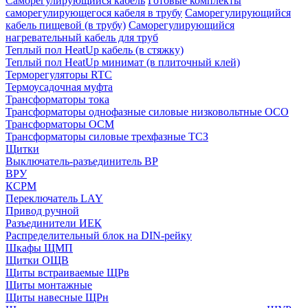
Саморегулирующийся кабель
Готовые комплекты
саморегулирующегося кабеля в трубу
Саморегулирующийся
кабель пищевой (в трубу)
Саморегулирующийся
нагревательный кабель для труб
Теплый пол HeatUp кабель (в стяжку)
Теплый пол HeatUp минимат (в плиточный клей)
Терморегуляторы RTC
Термоусадочная муфта
Трансформаторы тока
Трансформаторы однофазные силовые низковольтные ОСО
Трансформаторы ОСМ
Трансформаторы силовые трехфазные ТСЗ
Щитки
Выключатель-разъединитель ВР
ВРУ
КСРМ
Переключатель LAY
Привод ручной
Разъединители ИЕК
Распределительный блок на DIN-рейку
Шкафы ЩМП
Щитки ОЩВ
Щиты встраиваемые ЩРв
Щиты монтажные
Щиты навесные ЩРн