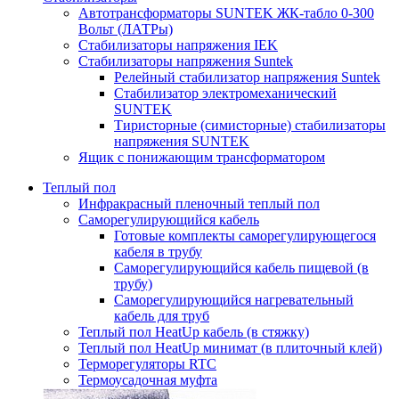
Автотрансформаторы SUNTEK ЖК-табло 0-300
Вольт (ЛАТРы)
Стабилизаторы напряжения IEK
Стабилизаторы напряжения Suntek
Релейный стабилизатор напряжения Suntek
Стабилизатор электромеханический
SUNTEK
Тиристорные (симисторные) стабилизаторы
напряжения SUNTEK
Ящик с понижающим трансформатором
Теплый пол
Инфракрасный пленочный теплый пол
Саморегулирующийся кабель
Готовые комплекты саморегулирующегося
кабеля в трубу
Саморегулирующийся кабель пищевой (в
трубу)
Саморегулирующийся нагревательный
кабель для труб
Теплый пол HeatUp кабель (в стяжку)
Теплый пол HeatUp минимат (в плиточный клей)
Терморегуляторы RTC
Термоусадочная муфта