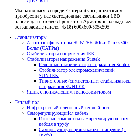
ДВО-36Вт
Мы находимся в городе Екатеринбурге, предлагаем
приобрести у нас светодиодные светильники LED
панели для потолков Грильято и Армстронг накладные/
встраиваемые (аналог 4х18) 600х600/595x595
Стабилизаторы
Автотрансформаторы SUNTEK ЖК-табло 0-300
Вольт (ЛАТРы)
Стабилизаторы напряжения IEK
Стабилизаторы напряжения Suntek
Релейный стабилизатор напряжения Suntek
Стабилизатор электромеханический
SUNTEK
Тиристорные (симисторные) стабилизаторы
напряжения SUNTEK
Ящик с понижающим трансформатором
Теплый пол
Инфракрасный пленочный теплый пол
Саморегулирующийся кабель
Готовые комплекты саморегулирующегося
кабеля в трубу
Саморегулирующийся кабель пищевой (в
трубу)