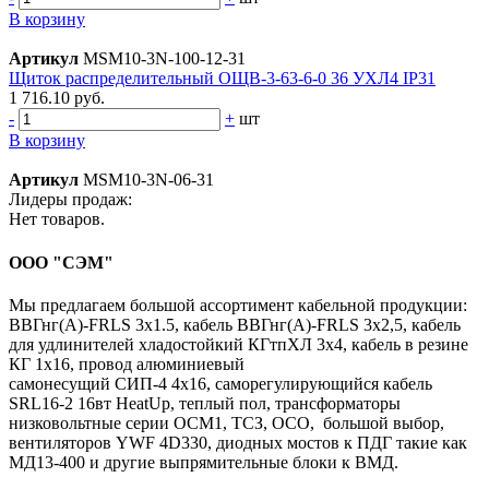
В корзину
Артикул
MSM10-3N-100-12-31
Щиток распределительный ОЩВ-3-63-6-0 36 УХЛ4 IP31
1 716.10 руб.
-
+
шт
В корзину
Артикул
MSM10-3N-06-31
Лидеры продаж:
Нет товаров.
ООО "СЭМ"
Мы предлагаем большой ассортимент кабельной продукции:
ВВГнг(A)-FRLS 3х1.5, кабель ВВГнг(A)-FRLS 3х2,5, кабель
для удлинителей хладостойкий КГтпХЛ 3х4, кабель в резине
КГ 1х16, провод алюминиевый
самонесущий СИП-4 4х16, саморегулирующийся кабель
SRL16-2 16вт HeatUp, теплый пол, трансформаторы
низковольтные серии ОСМ1, ТСЗ, ОСО, большой выбор,
вентиляторов YWF 4D330, диодных мостов к ПДГ такие как
МД13-400 и другие выпрямительные блоки к ВМД.