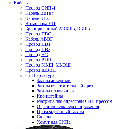
Кабель
Провод СИП-4
Кабель ВВГнг
Кабель КГхл
Витая пара FTP
Бронированный АВБШв, ВБШв.
Провод ПВС
Кабель АВВГ
Провод ПВ1
Провод ПВ3
Провод АС
Провод ВПП
Провод МКШ, МКЭШ
Провод ШВВП
СИП арматура
Зажим анкерный
Зажим ответвительный орех
Зажим плашечный
Кронштейны
Матрица для опрессови СИП прессом
Ограничитель перенапряжения
Промежуточный зажим
Скрепа
Хомут для СИПа