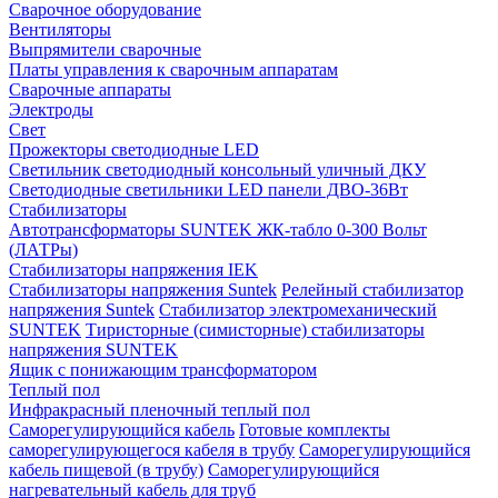
Сварочное оборудование
Вентиляторы
Выпрямители сварочные
Платы управления к сварочным аппаратам
Сварочные аппараты
Электроды
Свет
Прожекторы светодиодные LED
Светильник светодиодный консольный уличный ДКУ
Светодиодные светильники LED панели ДВО-36Вт
Стабилизаторы
Автотрансформаторы SUNTEK ЖК-табло 0-300 Вольт
(ЛАТРы)
Стабилизаторы напряжения IEK
Стабилизаторы напряжения Suntek
Релейный стабилизатор
напряжения Suntek
Стабилизатор электромеханический
SUNTEK
Тиристорные (симисторные) стабилизаторы
напряжения SUNTEK
Ящик с понижающим трансформатором
Теплый пол
Инфракрасный пленочный теплый пол
Саморегулирующийся кабель
Готовые комплекты
саморегулирующегося кабеля в трубу
Саморегулирующийся
кабель пищевой (в трубу)
Саморегулирующийся
нагревательный кабель для труб