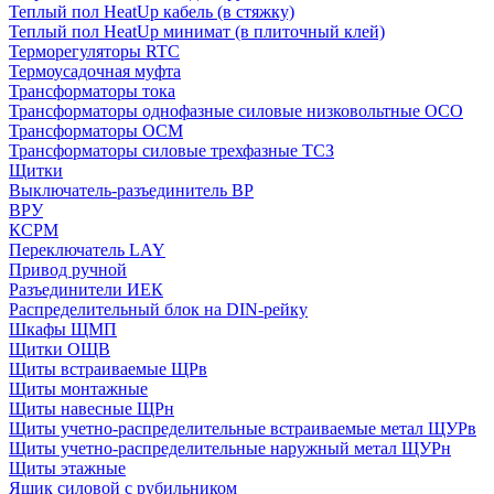
Теплый пол HeatUp кабель (в стяжку)
Теплый пол HeatUp минимат (в плиточный клей)
Терморегуляторы RTC
Термоусадочная муфта
Трансформаторы тока
Трансформаторы однофазные силовые низковольтные ОСО
Трансформаторы ОСМ
Трансформаторы силовые трехфазные ТСЗ
Щитки
Выключатель-разъединитель ВР
ВРУ
КСРМ
Переключатель LAY
Привод ручной
Разъединители ИЕК
Распределительный блок на DIN-рейку
Шкафы ЩМП
Щитки ОЩВ
Щиты встраиваемые ЩРв
Щиты монтажные
Щиты навесные ЩРн
Щиты учетно-распределительные встраиваемые метал ЩУРв
Щиты учетно-распределительные наружный метал ЩУРн
Щиты этажные
Ящик силовой с рубильником