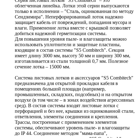
Серия листовых лотков "S3 Combitech" – это
облегченная линейка. Лотки этой серии выпускаются
только в исполнении – "Сталь, оцинкованная по методу
Сендзимира". Неперфорированный лоток надежно
защищает кабель от повреждений, попадания мусора и
влаги. Применение лотка вместе с крышкой позволяет
добиться надежной герметизации системы.
Для повышения уровня пыле- и влагозащиты можно
использовать уплотнители и защитные пластины,
входящие в состав системы "S5 Combitech". Секция
имеет длину 3000 мм, высоту 50 мм и ширину 300 мм,
изготавливается из стали толщиной 0,7 мм. Полезное
сечение лотка – 15000 мм.
Система листовых лотков и аксессуаров "S5 Combitech"
предназначена для открытой прокладки кабеля в
помещениях большой площади (например,
промышленных, складских, подсобных) и на открытом
воздухе (в том числе – в зонах воздействия агрессивных
сред). В состав системы входят листовые лотки с
перфорацией и без нее, крышки из оцинкованной стали,
ответвления, элементы соединения и крепления.
Трассы, построенные с применением элементов
системы, обеспечивают уровень пыле- и влагозащиты
до IP 44. Соединение методом "мама-папа",