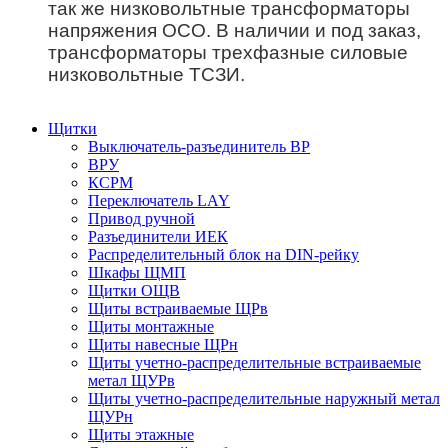
так же низковольтные трансформаторы
напряжения ОСО. В наличии и под заказ,
трансформаторы трехфазные силовые
низковольтные ТСЗИ.
Щитки
Выключатель-разъединитель ВР
ВРУ
КСРМ
Переключатель LAY
Привод ручной
Разъединители ИЕК
Распределительный блок на DIN-рейку
Шкафы ЩМП
Щитки ОЩВ
Щиты встраиваемые ЩРв
Щиты монтажные
Щиты навесные ЩРн
Щиты учетно-распределительные встраиваемые
метал ЩУРв
Щиты учетно-распределительные наружный метал
ЩУРн
Щиты этажные