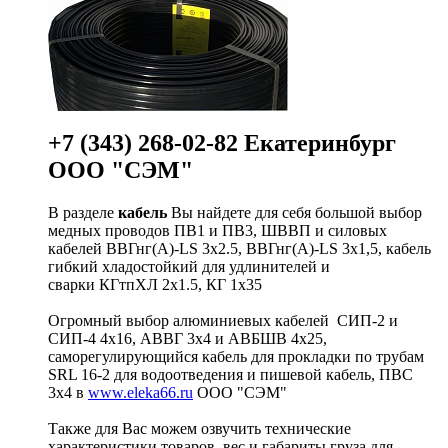
+7 (343) 268-02-82 Екатеринбург
ООО "СЭМ"
В разделе
кабель
Вы найдете для себя большой выбор
медных проводов ПВ1 и ПВ3, ШВВП и силовых
кабелей ВВГнг(A)-LS 3х2.5, ВВГнг(A)-LS 3х1,5, кабель
гибкий хладостойкий для удлинителей и
сварки КГтпХЛ 2х1.5, КГ 1х35
Огромный выбор алюминиевых кабелей СИП-2 и
СИП-4 4х16, АВВГ 3х4 и АВБШВ 4х25,
саморегулирующийся кабель для прокладки по трубам
SRL 16-2 для водоотведения и пишевой кабель, ПВС
3х4 в
www.eleka66.ru
ООО "СЭМ"
Также для Вас можем озвучить технические
характеристики товаров, вес и габариты груза для