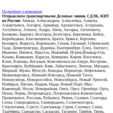
Подробнее о компании
Отправляем транспортными Деловые линии, СДЭК, КИТ
по России
: Абакан, Александров, Алексеевка, Алматы,
Альметьевск, Ангарск, Армавир, Архангельск, Астрахань,
Ахтубинск, Ачинск, Андра, Абезь, Аксарка, Антипаюта,
Балаково, Барнаул, Белгород, Белогорск, Березники, Бийск,
Биробиджан, Благовещенск, Братск, Брянск, Березово,
Белоярск, Воркута, Воронцово, Глазов, Грозный, Губкинский,
Гыда, Димитровград, Дудинка, Екатеринбург, Елец, Златоуст,
Иваново, Ижевск, Иркутск, Ишимбай, Игрим,Йошкар-Ола,
Казань, Камышин, Карасук, Кемерово, Киров, Киселевск,
Клин, Клинцы, Когалым, Комсомольск-на-Амуре, Кострома ,
Красноярск, Куйбышев, Каяк, Лабытнанги, Липецк, Магадан,
Мирный, Мужи, Мунгуй, Находка, Нерюнгри, Нефтекамск,
Нижневартовск, Нижний Новгород, Нижний Тагил,
Новокузнецк, Новороссийск, Новосибирск, Новый Уренгой,
Ноябрьск, Нягань, Надым, Ныда, Новый Порт, Мыс-
Каменный, Носок, Новорыбная, Омск, Орел, Оренбург, Орск,
Пенза, Пермь, Петрозаводск, Петропавловск-Камчатский,
Прокопьевск, Россошь, Рубцовск, Рязань, Салават, Салехард,
Сатка, Северодвинск, Сковородино, Солнечногорск,
Стерлитамак, Сургут, Сыктывкар, Серов, Салемал, Сеяха,
Тадебяяха, Сындасско, Саскылах, Таганрог, Тамбов, Тверь,