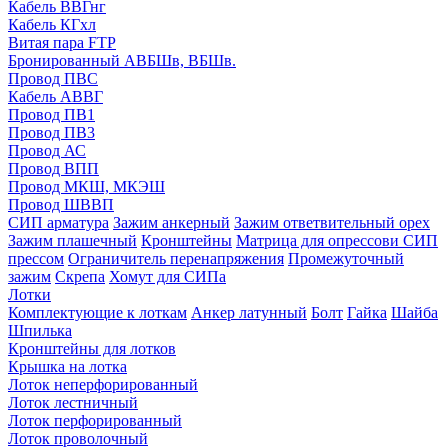
Кабель ВВГнг
Кабель КГхл
Витая пара FTP
Бронированный АВБШв, ВБШв.
Провод ПВС
Кабель АВВГ
Провод ПВ1
Провод ПВ3
Провод АС
Провод ВПП
Провод МКШ, МКЭШ
Провод ШВВП
СИП арматура
Зажим анкерный
Зажим ответвительный орех
Зажим плашечный
Кронштейны
Матрица для опрессови СИП
прессом
Ограничитель перенапряжения
Промежуточный
зажим
Скрепа
Хомут для СИПа
Лотки
Комплектующие к лоткам
Анкер латунный
Болт
Гайка
Шайба
Шпилька
Кронштейны для лотков
Крышка на лотка
Лоток неперфорированный
Лоток лестничный
Лоток перфорированный
Лоток проволочный