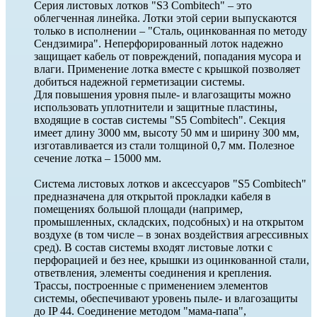
Серия листовых лотков "S3 Combitech" – это
облегченная линейка. Лотки этой серии выпускаются
только в исполнении – "Сталь, оцинкованная по методу
Сендзимира". Неперфорированный лоток надежно
защищает кабель от повреждений, попадания мусора и
влаги. Применение лотка вместе с крышкой позволяет
добиться надежной герметизации системы.
Для повышения уровня пыле- и влагозащиты можно
использовать уплотнители и защитные пластины,
входящие в состав системы "S5 Combitech". Секция
имеет длину 3000 мм, высоту 50 мм и ширину 300 мм,
изготавливается из стали толщиной 0,7 мм. Полезное
сечение лотка – 15000 мм.
Система листовых лотков и аксессуаров "S5 Combitech"
предназначена для открытой прокладки кабеля в
помещениях большой площади (например,
промышленных, складских, подсобных) и на открытом
воздухе (в том числе – в зонах воздействия агрессивных
сред). В состав системы входят листовые лотки с
перфорацией и без нее, крышки из оцинкованной стали,
ответвления, элементы соединения и крепления.
Трассы, построенные с применением элементов
системы, обеспечивают уровень пыле- и влагозащиты
до IP 44. Соединение методом "мама-папа",