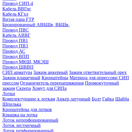
Провод СИП-4
Кабель ВВГнг
Кабель КГхл
Витая пара FTP
Бронированный АВБШв, ВБШв.
Провод ПВС
Кабель АВВГ
Провод ПВ1
Провод ПВ3
Провод АС
Провод ВПП
Провод МКШ, МКЭШ
Провод ШВВП
СИП арматура
Зажим анкерный
Зажим ответвительный орех
Зажим плашечный
Кронштейны
Матрица для опрессови СИП
прессом
Ограничитель перенапряжения
Промежуточный
зажим
Скрепа
Хомут для СИПа
Лотки
Комплектующие к лоткам
Анкер латунный
Болт
Гайка
Шайба
Шпилька
Кронштейны для лотков
Крышка на лотка
Лоток неперфорированный
Лоток лестничный
Лоток перфорированный