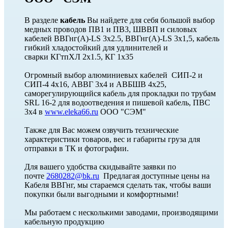
В разделе
кабель
Вы найдете для себя большой выбор
медных проводов ПВ1 и ПВ3, ШВВП и силовых
кабелей ВВГнг(A)-LS 3х2.5, ВВГнг(A)-LS 3х1,5, кабель
гибкий хладостойкий для удлинителей и
сварки КГтпХЛ 2х1.5, КГ 1х35
Огромный выбор алюминиевых кабелей СИП-2 и
СИП-4 4х16, АВВГ 3х4 и АВБШВ 4х25,
саморегулирующийся кабель для прокладки по трубам
SRL 16-2 для водоотведения и пишевой кабель, ПВС
3х4 в
www.eleka66.ru
ООО "СЭМ"
Также для Вас можем озвучить технические
характеристики товаров, вес и габариты груза для
отправки в ТК и фотографии.
Для вашего удобства скидывайте заявки по
почте
2680282@bk.ru
Предлагая доступные цены на
Кабеля ВВГнг, мы стараемся сделать так, чтобы ваши
покупки были выгодными и комфортными!
Мы работаем с несколькими заводами, производящими
кабельную продукцию