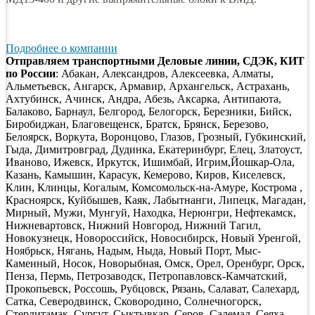
Подробнее о компании
Отправляем транспортными Деловые линии, СДЭК, КИТ
по России
: Абакан, Александров, Алексеевка, Алматы,
Альметьевск, Ангарск, Армавир, Архангельск, Астрахань,
Ахтубинск, Ачинск, Андра, Абезь, Аксарка, Антипаюта,
Балаково, Барнаул, Белгород, Белогорск, Березники, Бийск,
Биробиджан, Благовещенск, Братск, Брянск, Березово,
Белоярск, Воркута, Воронцово, Глазов, Грозный, Губкинский,
Гыда, Димитровград, Дудинка, Екатеринбург, Елец, Златоуст,
Иваново, Ижевск, Иркутск, Ишимбай, Игрим,Йошкар-Ола,
Казань, Камышин, Карасук, Кемерово, Киров, Киселевск,
Клин, Клинцы, Когалым, Комсомольск-на-Амуре, Кострома ,
Красноярск, Куйбышев, Каяк, Лабытнанги, Липецк, Магадан,
Мирный, Мужи, Мунгуй, Находка, Нерюнгри, Нефтекамск,
Нижневартовск, Нижний Новгород, Нижний Тагил,
Новокузнецк, Новороссийск, Новосибирск, Новый Уренгой,
Ноябрьск, Нягань, Надым, Ныда, Новый Порт, Мыс-
Каменный, Носок, Новорыбная, Омск, Орел, Оренбург, Орск,
Пенза, Пермь, Петрозаводск, Петропавловск-Камчатский,
Прокопьевск, Россошь, Рубцовск, Рязань, Салават, Салехард,
Сатка, Северодвинск, Сковородино, Солнечногорск,
Стерлитамак, Сургут, Сыктывкар, Серов, Салемал, Сеяха,