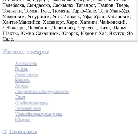
Тадебяяха, Сындасско, Саскылах, Таганрог, Тамбов, Тверь,
Тольятти, Томск, Тула, Тюмень, Тарко-Сале, Теги,Улан-Удэ,
Ульяновск, Уссурийск, Усть-Илимск, Уфа, Урай, Хабаровск,
Ханты-Мансийск, Хасавюрт, Харп, Хатанга, Чайковский,
Чебоксары, Челябинск,Череповец, Черкесск, Чита, Шарья,
Шахты, Южно-Сахалинск, Югорск, Юрюнг-Хая, Якутск, Яр-
Сале.
Каталог товаров
Автоматы
Гофра
Двигатели
Кабель
Лотки
Сварочное оборудование
Свет
Стабилизаторы
Теплый пол
Трансформаторы тока
Щитки
О Компании