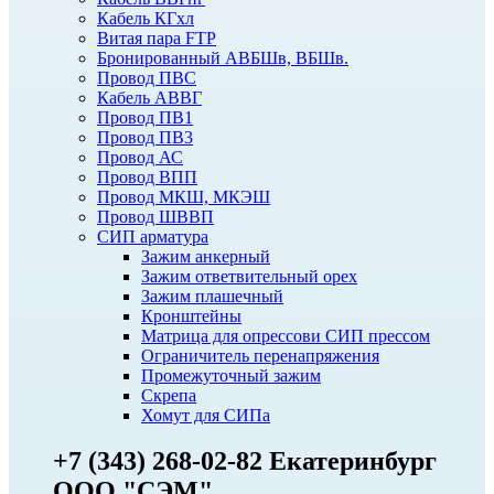
Кабель КГхл
Витая пара FTP
Бронированный АВБШв, ВБШв.
Провод ПВС
Кабель АВВГ
Провод ПВ1
Провод ПВ3
Провод АС
Провод ВПП
Провод МКШ, МКЭШ
Провод ШВВП
СИП арматура
Зажим анкерный
Зажим ответвительный орех
Зажим плашечный
Кронштейны
Матрица для опрессови СИП прессом
Ограничитель перенапряжения
Промежуточный зажим
Скрепа
Хомут для СИПа
+7 (343) 268-02-82 Екатеринбург
ООО "СЭМ"