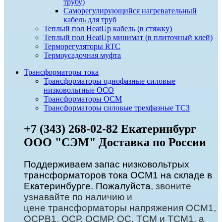
трубу)
Саморегулирующийся нагревательный
кабель для труб
Теплый пол HeatUp кабель (в стяжку)
Теплый пол HeatUp минимат (в плиточный клей)
Терморегуляторы RTC
Термоусадочная муфта
Трансформаторы тока
Трансформаторы однофазные силовые
низковольтные ОСО
Трансформаторы ОСМ
Трансформаторы силовые трехфазные ТСЗ
+7 (343) 268-02-82 Екатеринбург
ООО "СЭМ" Доставка по России
Поддерживаем запас низковольтрых
трансформаторов тока ОСМ1 на складе в
Екатеринбурге. Пожалуйста
, звоните
узнавайте по наличию и
цене трансформаторы напряжения ОСМ1,
ОСРВ1, ОСР, ОСМР, ОС, ТСМ и ТСМ1, а