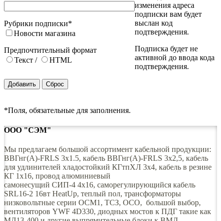
изменения адреса
подписки вам будет
выслан код
Рубрики подписки
*
подтверждения.
Новости магазина
Подписка будет не
Предпочтительный формат
активной до ввода кода
Текст
/
HTML
подтверждения.
*
Поля, обязательные для заполнения.
ООО "СЭМ"
Мы предлагаем большой ассортимент кабельной продукции:
ВВГнг(A)-FRLS 3х1.5, кабель ВВГнг(A)-FRLS 3х2,5, кабель
для удлинителей хладостойкий КГтпХЛ 3х4, кабель в резине
КГ 1х16, провод алюминиевый
самонесущий СИП-4 4х16, саморегулирующийся кабель
SRL16-2 16вт HeatUp, теплый пол, трансформаторы
низковольтные серии ОСМ1, ТСЗ, ОСО, большой выбор,
вентиляторов YWF 4D330, диодных мостов к ПДГ такие как
МД13-400 и другие выпрямительные блоки к ВМД.