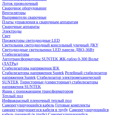
Лоток проволочный
Сварочное оборудование
Вентиляторы
Выпрямители сварочные
Платы управления к сварочным аппаратам
Сварочные аппараты
Электроды
Свет
Прожекторы светодиодные LED
Светильник светодиодный консольный уличный ДКУ
Светодиодные светильники LED панели ДВО-36Вт
Стабилизаторы
Автотрансформаторы SUNTEK ЖК-табло 0-300 Вольт
(ЛАТРы)
Стабилизаторы напряжения IEK
Стабилизаторы напряжения Suntek
Релейный стабилизатор
напряжения Suntek
Стабилизатор электромеханический
SUNTEK
Тиристорные (симисторные) стабилизаторы
напряжения SUNTEK
Ящик с понижающим трансформатором
Теплый пол
Инфракрасный пленочный теплый пол
Саморегулирующийся кабель
Готовые комплекты
саморегулирующегося кабеля в трубу
Саморегулирующийся
кабель пищевой (в трубу)
Саморегулирующийся