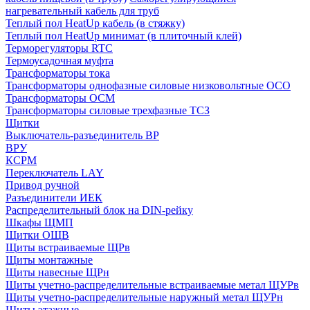
нагревательный кабель для труб
Теплый пол HeatUp кабель (в стяжку)
Теплый пол HeatUp минимат (в плиточный клей)
Терморегуляторы RTC
Термоусадочная муфта
Трансформаторы тока
Трансформаторы однофазные силовые низковольтные ОСО
Трансформаторы ОСМ
Трансформаторы силовые трехфазные ТСЗ
Щитки
Выключатель-разъединитель ВР
ВРУ
КСРМ
Переключатель LAY
Привод ручной
Разъединители ИЕК
Распределительный блок на DIN-рейку
Шкафы ЩМП
Щитки ОЩВ
Щиты встраиваемые ЩРв
Щиты монтажные
Щиты навесные ЩРн
Щиты учетно-распределительные встраиваемые метал ЩУРв
Щиты учетно-распределительные наружный метал ЩУРн
Щиты этажные