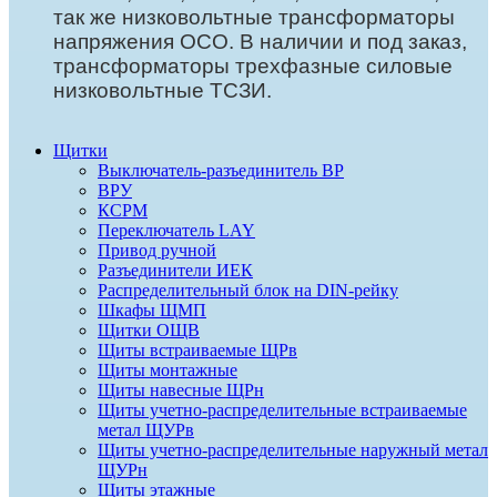
так же низковольтные трансформаторы
напряжения ОСО. В наличии и под заказ,
трансформаторы трехфазные силовые
низковольтные ТСЗИ.
Щитки
Выключатель-разъединитель ВР
ВРУ
КСРМ
Переключатель LAY
Привод ручной
Разъединители ИЕК
Распределительный блок на DIN-рейку
Шкафы ЩМП
Щитки ОЩВ
Щиты встраиваемые ЩРв
Щиты монтажные
Щиты навесные ЩРн
Щиты учетно-распределительные встраиваемые
метал ЩУРв
Щиты учетно-распределительные наружный метал
ЩУРн
Щиты этажные