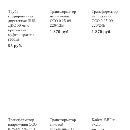
Труба
Трансформатор
Трансформатор
гофрированная
напряжения
напряжения
двустенная ПНД
ОСО-0.25-09
ОСО-0.25-09
ДКС 50 мм с
220/12В
220/24В
протяжкой с
1 870 руб.
1 870 руб.
муфтой красная
(100м)
-
+
шт
-
+
шт
95 руб.
-
+
м
Трансформатор
Трансформатор
Кабель ВВГнг
напряжения ОСО
силовой
3х2.5
0.25-09 220/36В
трехфазный ТСЗ -