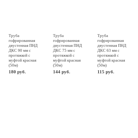
Труба
Труба
Труба
гофрированная
гофрированная
гофрированная
двустенная ПНД
двустенная ПНД
двустенная ПНД
ДКС 90 мм с
ДКС 75 мм с
ДКС 63 мм с
протяжкой с
протяжкой с
протяжкой с
муфтой красная
муфтой красная
муфтой красная
(50м)
(50м)
(50м)
180 руб.
144 руб.
115 руб.
-
+
м
-
+
м
-
+
м