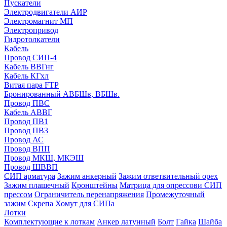
Пускатели
Электродвигатели АИР
Электромагнит МП
Электропривод
Гидротолкатели
Кабель
Провод СИП-4
Кабель ВВГнг
Кабель КГхл
Витая пара FTP
Бронированный АВБШв, ВБШв.
Провод ПВС
Кабель АВВГ
Провод ПВ1
Провод ПВ3
Провод АС
Провод ВПП
Провод МКШ, МКЭШ
Провод ШВВП
СИП арматура
Зажим анкерный
Зажим ответвительный орех
Зажим плашечный
Кронштейны
Матрица для опрессови СИП
прессом
Ограничитель перенапряжения
Промежуточный
зажим
Скрепа
Хомут для СИПа
Лотки
Комплектующие к лоткам
Анкер латунный
Болт
Гайка
Шайба