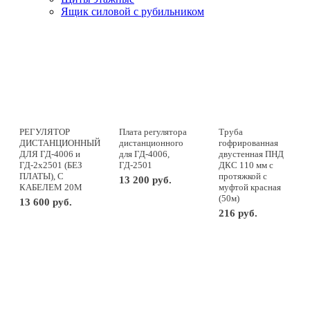
Ящик силовой с рубильником
РЕГУЛЯТОР
Плата регулятора
Труба
ДИСТАНЦИОННЫЙ
дистанционного
гофрированная
ДЛЯ ГД-4006 и
для ГД-4006,
двустенная ПНД
ГД-2х2501 (БЕЗ
ГД-2501
ДКС 110 мм с
ПЛАТЫ), С
протяжкой с
13 200 руб.
КАБЕЛЕМ 20М
муфтой красная
(50м)
-
+
м
13 600 руб.
216 руб.
-
+
шт
-
+
м