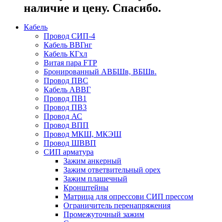
наличие и цену. Спасибо.
Кабель
Провод СИП-4
Кабель ВВГнг
Кабель КГхл
Витая пара FTP
Бронированный АВБШв, ВБШв.
Провод ПВС
Кабель АВВГ
Провод ПВ1
Провод ПВ3
Провод АС
Провод ВПП
Провод МКШ, МКЭШ
Провод ШВВП
СИП арматура
Зажим анкерный
Зажим ответвительный орех
Зажим плашечный
Кронштейны
Матрица для опрессови СИП прессом
Ограничитель перенапряжения
Промежуточный зажим