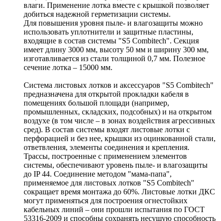
влаги. Применение лотка вместе с крышкой позволяет
добиться надежной герметизации системы.
Для повышения уровня пыле- и влагозащиты можно
использовать уплотнители и защитные пластины,
входящие в состав системы "S5 Combitech". Секция
имеет длину 3000 мм, высоту 50 мм и ширину 300 мм,
изготавливается из стали толщиной 0,7 мм. Полезное
сечение лотка – 15000 мм.
Система листовых лотков и аксессуаров "S5 Combitech"
предназначена для открытой прокладки кабеля в
помещениях большой площади (например,
промышленных, складских, подсобных) и на открытом
воздухе (в том числе – в зонах воздействия агрессивных
сред). В состав системы входят листовые лотки с
перфорацией и без нее, крышки из оцинкованной стали,
ответвления, элементы соединения и крепления.
Трассы, построенные с применением элементов
системы, обеспечивают уровень пыле- и влагозащиты
до IP 44. Соединение методом "мама-папа",
применяемое для листовых лотков "S5 Combitech"
сокращает время монтажа до 60%. Листовые лотки ДКС
могут применяться для построения огнестойких
кабельных линий – они прошли испытания по ГОСТ
53316-2009 и способны сохранять несущую способность