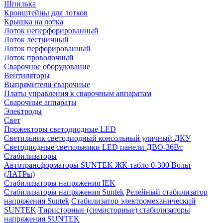
Шпилька
Кронштейны для лотков
Крышка на лотка
Лоток неперфорированный
Лоток лестничный
Лоток перфорированный
Лоток проволочный
Сварочное оборудование
Вентиляторы
Выпрямители сварочные
Платы управления к сварочным аппаратам
Сварочные аппараты
Электроды
Свет
Прожекторы светодиодные LED
Светильник светодиодный консольный уличный ДКУ
Светодиодные светильники LED панели ДВО-36Вт
Стабилизаторы
Автотрансформаторы SUNTEK ЖК-табло 0-300 Вольт
(ЛАТРы)
Стабилизаторы напряжения IEK
Стабилизаторы напряжения Suntek
Релейный стабилизатор
напряжения Suntek
Стабилизатор электромеханический
SUNTEK
Тиристорные (симисторные) стабилизаторы
напряжения SUNTEK