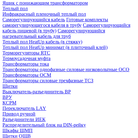
Ящик с понижающим трансформатором
Теплый пол
Инфракрасный пленочный теплый пол
Саморегулирующийся кабель
Готовые комплекты
саморегулирующегося кабеля в трубу
Саморегулирующийся
кабель пищевой (в трубу)
Саморегулирующийся
нагревательный кабель для труб
Теплый пол HeatUp кабель (в стяжку)
Теплый пол HeatUp минимат (в плиточный клей)
Терморегуляторы RTC
Термоусадочная муфта
Трансформаторы тока
Трансформаторы однофазные силовые низковольтные ОСО
Трансформаторы ОСМ
Трансформаторы силовые трехфазные ТСЗ
Щитки
Выключатель-разъединитель ВР
ВРУ
КСРМ
Переключатель LAY
Привод ручной
Разъединители ИЕК
Распределительный блок на DIN-рейку
Шкафы ЩМП
Щитки ОЩВ