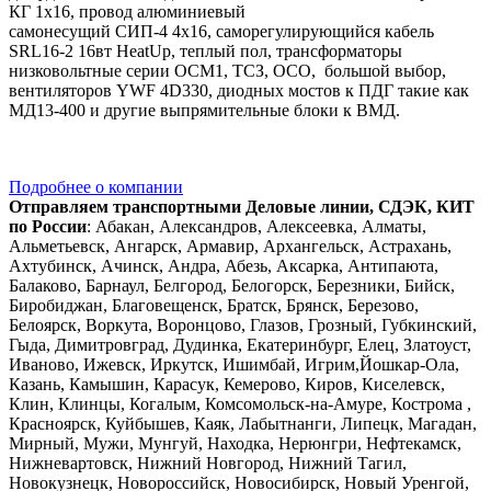
КГ 1х16, провод алюминиевый
самонесущий СИП-4 4х16, саморегулирующийся кабель
SRL16-2 16вт HeatUp, теплый пол, трансформаторы
низковольтные серии ОСМ1, ТСЗ, ОСО, большой выбор,
вентиляторов YWF 4D330, диодных мостов к ПДГ такие как
МД13-400 и другие выпрямительные блоки к ВМД.
Подробнее о компании
Отправляем транспортными Деловые линии, СДЭК, КИТ
по России
: Абакан, Александров, Алексеевка, Алматы,
Альметьевск, Ангарск, Армавир, Архангельск, Астрахань,
Ахтубинск, Ачинск, Андра, Абезь, Аксарка, Антипаюта,
Балаково, Барнаул, Белгород, Белогорск, Березники, Бийск,
Биробиджан, Благовещенск, Братск, Брянск, Березово,
Белоярск, Воркута, Воронцово, Глазов, Грозный, Губкинский,
Гыда, Димитровград, Дудинка, Екатеринбург, Елец, Златоуст,
Иваново, Ижевск, Иркутск, Ишимбай, Игрим,Йошкар-Ола,
Казань, Камышин, Карасук, Кемерово, Киров, Киселевск,
Клин, Клинцы, Когалым, Комсомольск-на-Амуре, Кострома ,
Красноярск, Куйбышев, Каяк, Лабытнанги, Липецк, Магадан,
Мирный, Мужи, Мунгуй, Находка, Нерюнгри, Нефтекамск,
Нижневартовск, Нижний Новгород, Нижний Тагил,
Новокузнецк, Новороссийск, Новосибирск, Новый Уренгой,