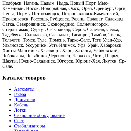
Ноябрьск, Нягань, Надым, Ныда, Новый Порт, Мыс-
Каменный, Носок, Новорыбная, Омск, Орел, Оренбург, Орск,
Пенза, Пермь, Петрозаводск, Петропавловск-Камчатский,
Прокопьевск, Россошь, Рубцовск, Рязань, Салават, Салехард,
Сатка, Северодвинск, Сковородино, Солнечногорск,
Стерлитамак, Сургут, Сыктывкар, Серов, Салемал, Сеяха,
Тадебяяха, Сындасско, Саскылах, Таганрог, Тамбов, Тверь,
Тольятти, Томск, Тула, Тюмень, Тарко-Сале, Теги,Улан-Удэ,
Ульяновск, Уссурийск, Усть-Илимск, Уфа, Урай, Хабаровск,
Ханты-Мансийск, Хасавюрт, Харп, Хатанга, Чайковский,
Чебоксары, Челябинск,Череповец, Черкесск, Чита, Шарья,
Шахты, Южно-Сахалинск, Югорск, Юрюнг-Хая, Якутск, Яр-
Сале.
Каталог товаров
Автоматы
Гофра
Двигатели
Кабель
Лотки
Сварочное оборудование
Свет
Стабилизаторы