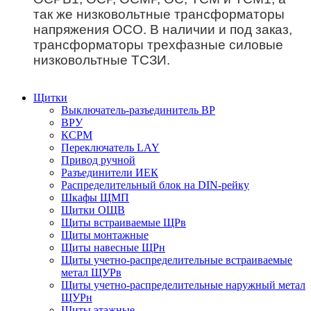
так же низковольтные трансформаторы
напряжения ОСО. В наличии и под заказ,
трансформаторы трехфазные силовые
низковольтные ТСЗИ.
Щитки
Выключатель-разъединитель ВР
ВРУ
КСРМ
Переключатель LAY
Привод ручной
Разъединители ИЕК
Распределительный блок на DIN-рейку
Шкафы ЩМП
Щитки ОЩВ
Щиты встраиваемые ЩРв
Щиты монтажные
Щиты навесные ЩРн
Щиты учетно-распределительные встраиваемые
метал ЩУРв
Щиты учетно-распределительные наружный метал
ЩУРн
Щиты этажные