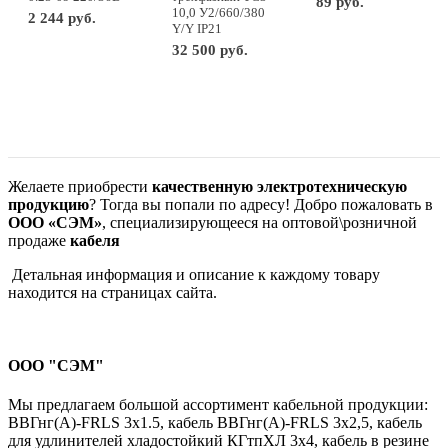
89 руб.
10,0 У2/660/380
2 244 руб.
Y/Y IP21
-
+
шт
-
+
м
32 500 руб.
-
+
шт
Желаете приобрести
качественную электротехническую
продукцию
? Тогда вы попали по адресу! Добро пожаловать в
ООО «СЭМ»
, специализирующееся на оптовой\розничной
продаже
кабеля
Детальная информация и описание к каждому товару
находится на страницах сайта.
ООО "СЭМ"
Мы предлагаем большой ассортимент кабельной продукции:
ВВГнг(A)-FRLS 3х1.5, кабель ВВГнг(A)-FRLS 3х2,5, кабель
для удлинителей хладостойкий КГтпХЛ 3х4, кабель в резине