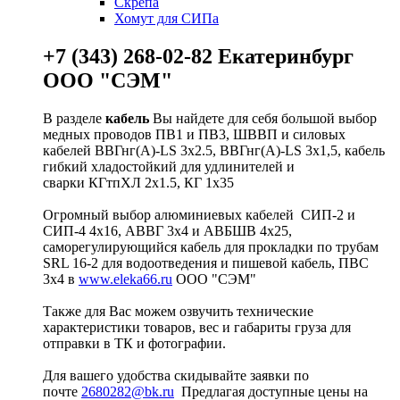
Скрепа
Хомут для СИПа
+7 (343) 268-02-82 Екатеринбург
ООО "СЭМ"
В разделе
кабель
Вы найдете для себя большой выбор
медных проводов ПВ1 и ПВ3, ШВВП и силовых
кабелей ВВГнг(A)-LS 3х2.5, ВВГнг(A)-LS 3х1,5, кабель
гибкий хладостойкий для удлинителей и
сварки КГтпХЛ 2х1.5, КГ 1х35
Огромный выбор алюминиевых кабелей СИП-2 и
СИП-4 4х16, АВВГ 3х4 и АВБШВ 4х25,
саморегулирующийся кабель для прокладки по трубам
SRL 16-2 для водоотведения и пишевой кабель, ПВС
3х4 в
www.eleka66.ru
ООО "СЭМ"
Также для Вас можем озвучить технические
характеристики товаров, вес и габариты груза для
отправки в ТК и фотографии.
Для вашего удобства скидывайте заявки по
почте
2680282@bk.ru
Предлагая доступные цены на