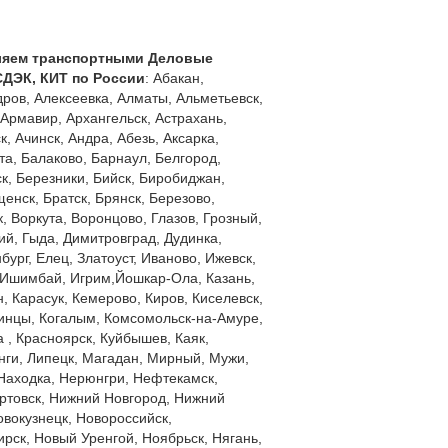
ляем транспортными Деловые
СДЭК, КИТ по России
: Абакан,
ров, Алексеевка, Алматы, Альметьевск,
 Армавир, Архангельск, Астрахань,
к, Ачинск, Андра, Абезь, Аксарка,
а, Балаково, Барнаул, Белгород,
к, Березники, Бийск, Биробиджан,
енск, Братск, Брянск, Березово,
, Воркута, Воронцово, Глазов, Грозный,
ий, Гыда, Димитровград, Дудинка,
бург, Елец, Златоуст, Иваново, Ижевск,
 Ишимбай, Игрим,Йошкар-Ола, Казань,
 Карасук, Кемерово, Киров, Киселевск,
инцы, Когалым, Комсомольск-на-Амуре,
 , Красноярск, Куйбышев, Каяк,
ги, Липецк, Магадан, Мирный, Мужи,
Находка, Нерюнгри, Нефтекамск,
ртовск, Нижний Новгород, Нижний
овокузнецк, Новороссийск,
рск, Новый Уренгой, Ноябрьск, Нягань,