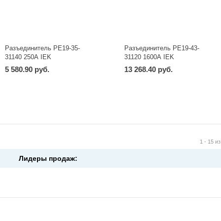
Разъединитель РЕ19-35-
Разъединитель РЕ19-43-
31140 250А IEK
31120 1600А IEK
5 580.90 руб.
13 268.40 руб.
-
+
-
+
шт
шт
1 - 15 из
Лидеры продаж: