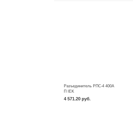
Разъединитель РПС-4 400А
П IEK
4 571.20 руб.
-
+
шт