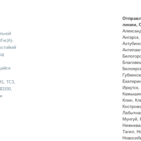
Отправ
линии, 
Александ
льной
Ангарск,
Гнг(A)-
Ахтубинс
остойкий
Антипают
вод
Белогорс
Благовещ
щийся
Белоярск
Губкинск
Екатерин
1, ТСЗ,
Иркутск,
4D330,
Камышин,
 и
Клин, Кл
Кострома
Лабытнан
Мунгуй, 
Нижнева
Тагил, Н
Новосиби