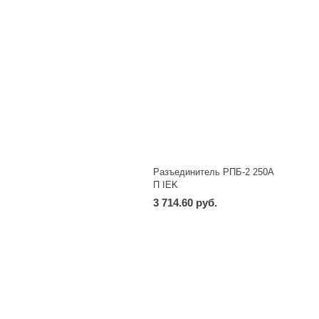
Разъединитель РПБ-2 250А
П IEK
3 714.60 руб.
-
+
шт