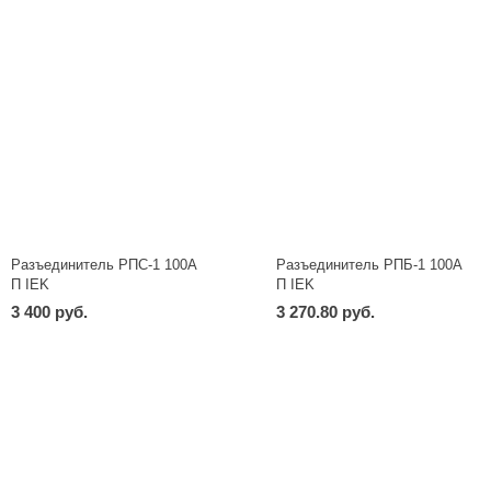
Разъединитель РПС-1 100А
Разъединитель РПБ-1 100А
П IEK
П IEK
3 400 руб.
3 270.80 руб.
-
+
-
+
шт
шт