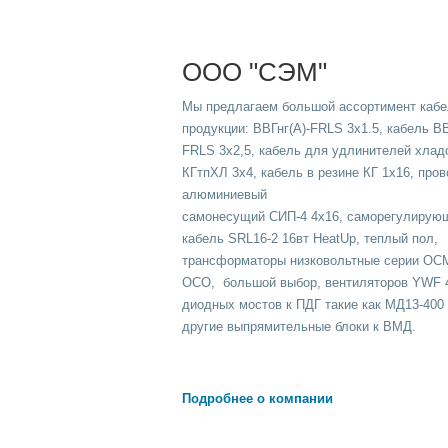
ООО "СЭМ"
Мы предлагаем большой ассортимент кабе
продукции: ВВГнг(A)-FRLS 3х1.5, кабель ВВ
FRLS 3х2,5, кабель для удлинителей хлад
КГтпХЛ 3х4, кабель в резине КГ 1х16, про
алюминиевый
самонесущий СИП-4 4х16, саморегулирую
кабель SRL16-2 16вт HeatUp, теплый пол,
трансформаторы низковольтные серии ОСМ
ОСО, большой выбор, вентиляторов YWF 
диодных мостов к ПДГ такие как МД13-400
другие выпрямительные блоки к ВМД.
Подробнее о компании