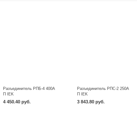
Разъединитель РПБ-4 400А
Разъединитель РПС-2 250А
П IEK
П IEK
4 450.40 руб.
3 843.80 руб.
-
+
-
+
шт
шт