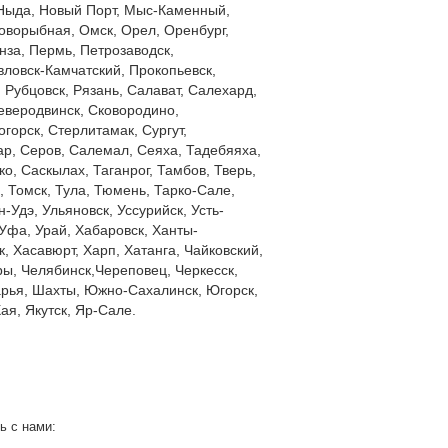
Ныда, Новый Порт, Мыс-Каменный,
оворыбная, Омск, Орел, Оренбург,
нза, Пермь, Петрозаводск,
ловск-Камчатский, Прокопьевск,
 Рубцовск, Рязань, Салават, Салехард,
еверодвинск, Сковородино,
горск, Стерлитамак, Сургут,
р, Серов, Салемал, Сеяха, Тадебяяха,
о, Саскылах, Таганрог, Тамбов, Тверь,
, Томск, Тула, Тюмень, Тарко-Сале,
н-Удэ, Ульяновск, Уссурийск, Усть-
Уфа, Урай, Хабаровск, Ханты-
, Хасавюрт, Харп, Хатанга, Чайковский,
ы, Челябинск,Череповец, Черкесск,
рья, Шахты, Южно-Сахалинск, Югорск,
я, Якутск, Яр-Сале.
ь с нами: