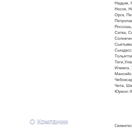
Надым, 
Носок, Н
Орск, Пе
Петропав
Россошь,
Сатка, С
Солнечно
Сыктывка
Сындасск
Тольятти
Теги,Ула
Илимск, 
Мансийск
Чебоксар
Чита, Ша
Юрюнг-Ха
О Компании
Свяжитес