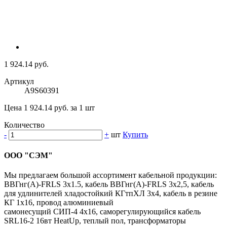
1 924.14 руб.
Артикул
A9S60391
Цена 1 924.14 руб. за 1 шт
Количество
-
+
шт
Купить
ООО "СЭМ"
Мы предлагаем большой ассортимент кабельной продукции:
ВВГнг(A)-FRLS 3х1.5, кабель ВВГнг(A)-FRLS 3х2,5, кабель
для удлинителей хладостойкий КГтпХЛ 3х4, кабель в резине
КГ 1х16, провод алюминиевый
самонесущий СИП-4 4х16, саморегулирующийся кабель
SRL16-2 16вт HeatUp, теплый пол, трансформаторы