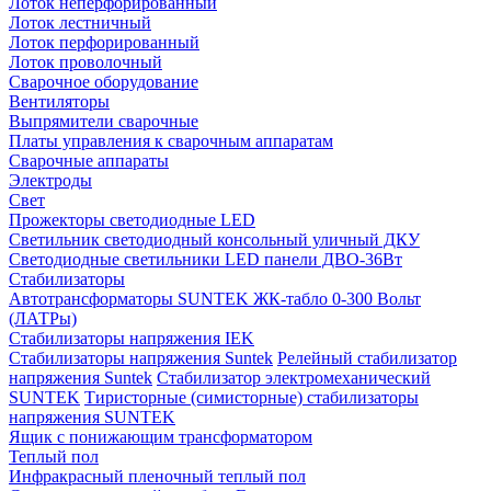
Лоток неперфорированный
Лоток лестничный
Лоток перфорированный
Лоток проволочный
Сварочное оборудование
Вентиляторы
Выпрямители сварочные
Платы управления к сварочным аппаратам
Сварочные аппараты
Электроды
Свет
Прожекторы светодиодные LED
Светильник светодиодный консольный уличный ДКУ
Светодиодные светильники LED панели ДВО-36Вт
Стабилизаторы
Автотрансформаторы SUNTEK ЖК-табло 0-300 Вольт
(ЛАТРы)
Стабилизаторы напряжения IEK
Стабилизаторы напряжения Suntek
Релейный стабилизатор
напряжения Suntek
Стабилизатор электромеханический
SUNTEK
Тиристорные (симисторные) стабилизаторы
напряжения SUNTEK
Ящик с понижающим трансформатором
Теплый пол
Инфракрасный пленочный теплый пол