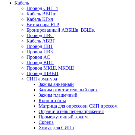
Кабель
Провод СИП-4
Кабель ВВГнг
Кабель КГхл
Витая пара FTP
Бронированный АВБШв, ВБШв.
Провод ПВС
Кабель АВВГ
Провод ПВ1
Провод ПВ3
Провод АС
Провод ВПП
Провод МКШ, МКЭШ
Провод ШВВП
СИП арматура
Зажим анкерный
Зажим ответвительный орех
Зажим плашечный
Кронштейны
Матрица для опрессови СИП прессом
Ограничитель перенапряжения
Промежуточный зажим
Скрепа
Хомут для СИПа