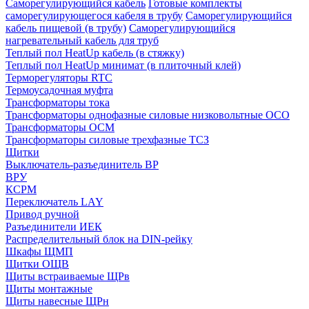
Саморегулирующийся кабель
Готовые комплекты
саморегулирующегося кабеля в трубу
Саморегулирующийся
кабель пищевой (в трубу)
Саморегулирующийся
нагревательный кабель для труб
Теплый пол HeatUp кабель (в стяжку)
Теплый пол HeatUp минимат (в плиточный клей)
Терморегуляторы RTC
Термоусадочная муфта
Трансформаторы тока
Трансформаторы однофазные силовые низковольтные ОСО
Трансформаторы ОСМ
Трансформаторы силовые трехфазные ТСЗ
Щитки
Выключатель-разъединитель ВР
ВРУ
КСРМ
Переключатель LAY
Привод ручной
Разъединители ИЕК
Распределительный блок на DIN-рейку
Шкафы ЩМП
Щитки ОЩВ
Щиты встраиваемые ЩРв
Щиты монтажные
Щиты навесные ЩРн