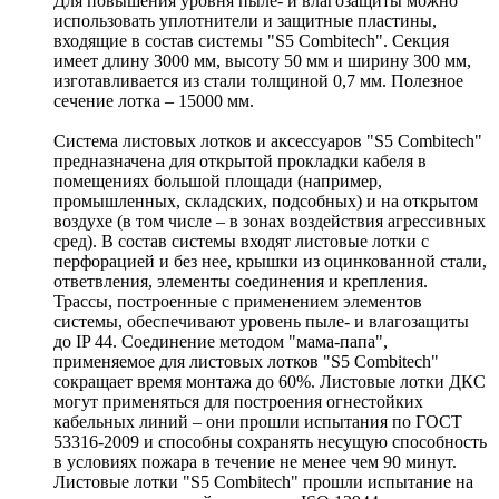
Для повышения уровня пыле- и влагозащиты можно
использовать уплотнители и защитные пластины,
входящие в состав системы "S5 Combitech". Секция
имеет длину 3000 мм, высоту 50 мм и ширину 300 мм,
изготавливается из стали толщиной 0,7 мм. Полезное
сечение лотка – 15000 мм.
Система листовых лотков и аксессуаров "S5 Combitech"
предназначена для открытой прокладки кабеля в
помещениях большой площади (например,
промышленных, складских, подсобных) и на открытом
воздухе (в том числе – в зонах воздействия агрессивных
сред). В состав системы входят листовые лотки с
перфорацией и без нее, крышки из оцинкованной стали,
ответвления, элементы соединения и крепления.
Трассы, построенные с применением элементов
системы, обеспечивают уровень пыле- и влагозащиты
до IP 44. Соединение методом "мама-папа",
применяемое для листовых лотков "S5 Combitech"
сокращает время монтажа до 60%. Листовые лотки ДКС
могут применяться для построения огнестойких
кабельных линий – они прошли испытания по ГОСТ
53316-2009 и способны сохранять несущую способность
в условиях пожара в течение не менее чем 90 минут.
Листовые лотки "S5 Combitech" прошли испытание на