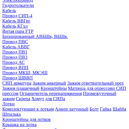
Электропривод
Гидротолкатели
Кабель
Провод СИП-4
Кабель ВВГнг
Кабель КГхл
Витая пара FTP
Бронированный АВБШв, ВБШв.
Провод ПВС
Кабель АВВГ
Провод ПВ1
Провод ПВ3
Провод АС
Провод ВПП
Провод МКШ, МКЭШ
Провод ШВВП
СИП арматура
Зажим анкерный
Зажим ответвительный орех
Зажим плашечный
Кронштейны
Матрица для опрессови СИП
прессом
Ограничитель перенапряжения
Промежуточный
зажим
Скрепа
Хомут для СИПа
Лотки
Комплектующие к лоткам
Анкер латунный
Болт
Гайка
Шайба
Шпилька
Кронштейны для лотков
Крышка на лотка