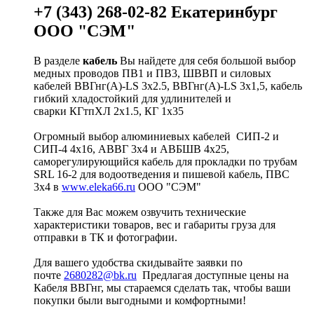
+7 (343) 268-02-82 Екатеринбург
ООО "СЭМ"
В разделе
кабель
Вы найдете для себя большой выбор
медных проводов ПВ1 и ПВ3, ШВВП и силовых
кабелей ВВГнг(A)-LS 3х2.5, ВВГнг(A)-LS 3х1,5, кабель
гибкий хладостойкий для удлинителей и
сварки КГтпХЛ 2х1.5, КГ 1х35
Огромный выбор алюминиевых кабелей СИП-2 и
СИП-4 4х16, АВВГ 3х4 и АВБШВ 4х25,
саморегулирующийся кабель для прокладки по трубам
SRL 16-2 для водоотведения и пишевой кабель, ПВС
3х4 в
www.eleka66.ru
ООО "СЭМ"
Также для Вас можем озвучить технические
характеристики товаров, вес и габариты груза для
отправки в ТК и фотографии.
Для вашего удобства скидывайте заявки по
почте
2680282@bk.ru
Предлагая доступные цены на
Кабеля ВВГнг, мы стараемся сделать так, чтобы ваши
покупки были выгодными и комфортными!