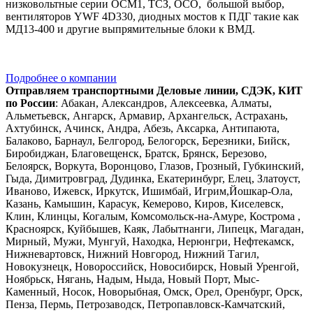
низковольтные серии ОСМ1, ТСЗ, ОСО, большой выбор,
вентиляторов YWF 4D330, диодных мостов к ПДГ такие как
МД13-400 и другие выпрямительные блоки к ВМД.
Подробнее о компании
Отправляем транспортными Деловые линии, СДЭК, КИТ
по России
: Абакан, Александров, Алексеевка, Алматы,
Альметьевск, Ангарск, Армавир, Архангельск, Астрахань,
Ахтубинск, Ачинск, Андра, Абезь, Аксарка, Антипаюта,
Балаково, Барнаул, Белгород, Белогорск, Березники, Бийск,
Биробиджан, Благовещенск, Братск, Брянск, Березово,
Белоярск, Воркута, Воронцово, Глазов, Грозный, Губкинский,
Гыда, Димитровград, Дудинка, Екатеринбург, Елец, Златоуст,
Иваново, Ижевск, Иркутск, Ишимбай, Игрим,Йошкар-Ола,
Казань, Камышин, Карасук, Кемерово, Киров, Киселевск,
Клин, Клинцы, Когалым, Комсомольск-на-Амуре, Кострома ,
Красноярск, Куйбышев, Каяк, Лабытнанги, Липецк, Магадан,
Мирный, Мужи, Мунгуй, Находка, Нерюнгри, Нефтекамск,
Нижневартовск, Нижний Новгород, Нижний Тагил,
Новокузнецк, Новороссийск, Новосибирск, Новый Уренгой,
Ноябрьск, Нягань, Надым, Ныда, Новый Порт, Мыс-
Каменный, Носок, Новорыбная, Омск, Орел, Оренбург, Орск,
Пенза, Пермь, Петрозаводск, Петропавловск-Камчатский,