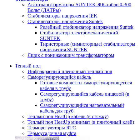
Автотрансформаторы SUNTEK ЖК-табло 0-300
Вольт (ЛАТРы)
Стабилизаторы напряжения IEK
Стабилизаторы напряжения Suntek
Релейный стабилизатор напряжения Suntek
Стабилизатор электромеханический
SUNTEK
Тиристорные (симисторные) стабилизаторы
напряжения SUNTEK
Ящик с понижающим трансформатором
Теплый пол
Инфракрасный пленочный теплый пол
Саморегулирующийся кабель
Готовые комплекты саморегулирующегося
кабеля в трубу
Саморегулирующийся кабель пищевой (в
трубу)
Саморегулирующийся нагревательный
кабель для труб
Теплый пол HeatUp кабель (в стяжку)
Теплый пол HeatUp минимат (в плиточный клей)
Терморегуляторы RTC
Термоусадочная муфта