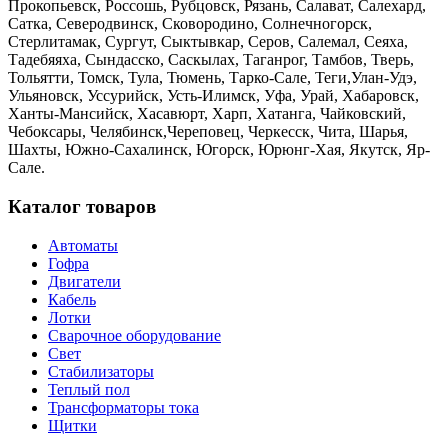
Прокопьевск, Россошь, Рубцовск, Рязань, Салават, Салехард,
Сатка, Северодвинск, Сковородино, Солнечногорск,
Стерлитамак, Сургут, Сыктывкар, Серов, Салемал, Сеяха,
Тадебяяха, Сындасско, Саскылах, Таганрог, Тамбов, Тверь,
Тольятти, Томск, Тула, Тюмень, Тарко-Сале, Теги,Улан-Удэ,
Ульяновск, Уссурийск, Усть-Илимск, Уфа, Урай, Хабаровск,
Ханты-Мансийск, Хасавюрт, Харп, Хатанга, Чайковский,
Чебоксары, Челябинск,Череповец, Черкесск, Чита, Шарья,
Шахты, Южно-Сахалинск, Югорск, Юрюнг-Хая, Якутск, Яр-
Сале.
Каталог товаров
Автоматы
Гофра
Двигатели
Кабель
Лотки
Сварочное оборудование
Свет
Стабилизаторы
Теплый пол
Трансформаторы тока
Щитки